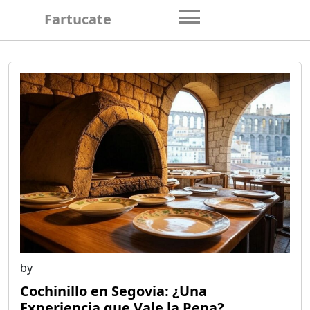
Skip
Fartucate
to
content
by
Cochinillo en Segovia: ¿Una
Experiencia que Vale la Pena?